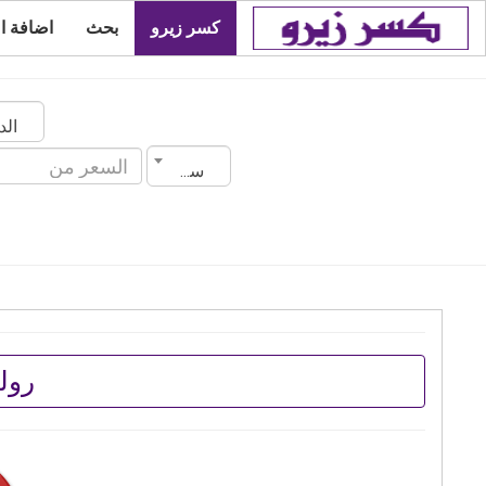
كسر زيرو
بحث
اضافة ا
سنة الصنع
رول