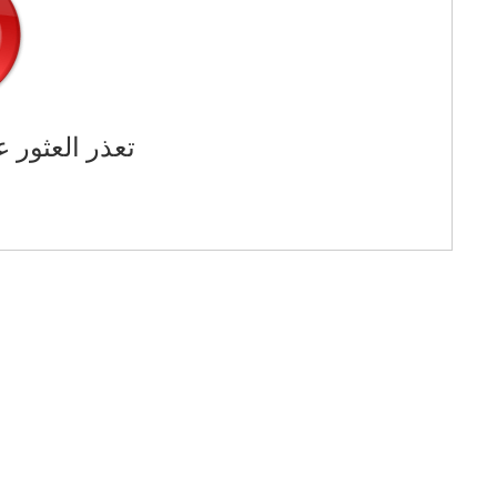
تعذر العثور ع