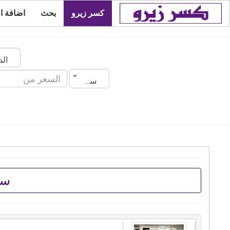
كسر زيرو
بحث
اضافة ا
سنة الصنع
سو