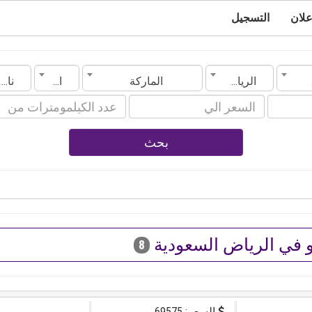
علان
التسجيل
ة
الرياض
الماركة
الموديل
ناقل الحركة
بحث
 في الرياض السعودية
8
السعر: 69575