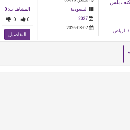
ديل ⁦⁦2027⁩⁩ فئة اكتف بلس
السعودية
المشاهدات: 0
2027
0
0
2026-08-07
 الرياض
التفاصيل
ي