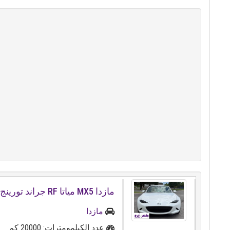
مازدا MX5 مياتا RF جراند تورينج 2025
مازدا
عدد الكيلمومترات: 20000 كم