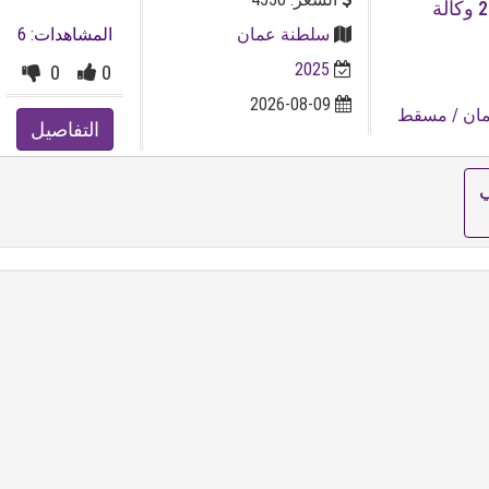
عرض خاص سوزوكي سياز ⁦⁦2025⁩⁩ وكالة
سلطنة عمان
المشاهدات: 6
2025
0
0
2026-08-09
ان
/ مسقط
التفاصيل
ي