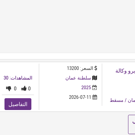
السعر: 13200
اً | زيرو وكالة
سلطنة عمان
المشاهدات: 30
2025
0
0
2026-07-11
ان
/ مسقط
التفاصيل
ي