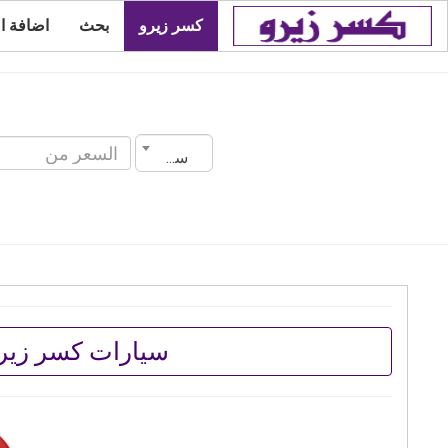
كسر زيرو
بحث
اضافة ا
سنة الصنع
سيارات كسر زير