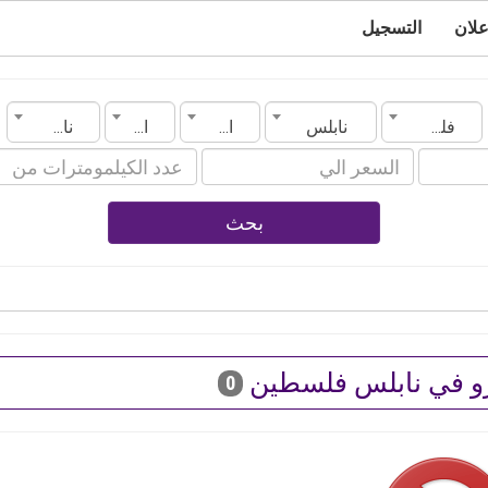
علان
التسجيل
فلسطين
نابلس
الماركة
الموديل
ناقل الحركة
بحث
و في نابلس فلسطين
0