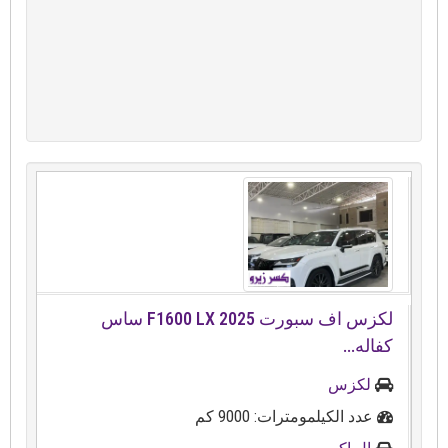
لكزس اف سبورت ⁦2025⁩ ⁦LX⁩ ⁦600⁩⁦F1⁩ ساس
كفاله...
لكزس
عدد الكيلمومترات: 9000 كم