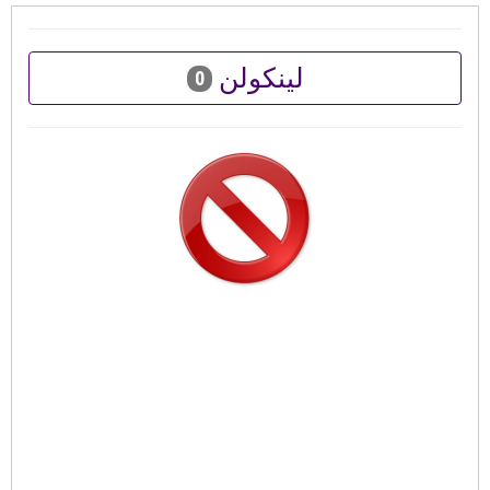
لينكولن
0