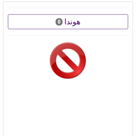
هوندا
0