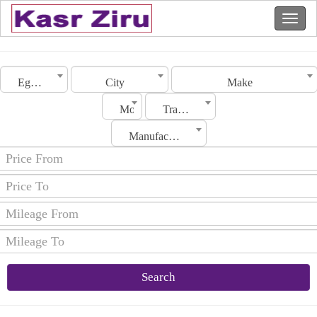
Egypt
City
Make
Model
Transmission
Manufacturing Date
Search